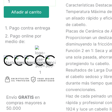
SK-
Características Destaca
1924:
Temperatura Máxima de 
Añadir al carrito
Alisado
un alisado rápido y efic
Perfecto
y
de cabello.
1. Pago contra entrega
de
Placas de Cerámica de A
Larga
2. Pago online por
Proporcionan un desliza
Duración
medio de:
cantidad
disminuyendo la fricción 
Función 2 en 1: Seca y al
una sola pasada, ahorr
protegiendo tu cabello.
Resultados de Larga Du
el cabello sedoso y libr
durante más tiempo que
convencionales.
Haz de cada peinado un
Envío
GRATIS
en
rápida y profesional co
compras mayores a
50.000
1924 y luce un cabello l