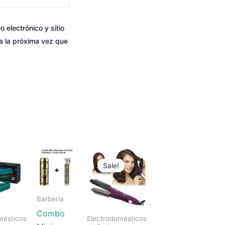
 electrónico y sitio
a la próxima vez que
Original
Current
price
price
Sale!
Sale!
was:
is:
$ 120.000.
$ 79.900.
Barberia
Combo
mésticos
Electrodomésticos