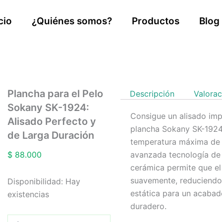
cio
¿Quiénes somos?
Productos
Blog
Plancha para el Pelo
Descripción
Valorac
Sokany SK-1924:
Consigue un alisado imp
Alisado Perfecto y
plancha Sokany SK-1924
de Larga Duración
temperatura máxima de 
$
88.000
avanzada tecnología de
cerámica permite que el
Plancha
suavemente, reduciendo l
Disponibilidad:
Hay
para
estática para un acaba
existencias
el
duradero.
Pelo
Sokany