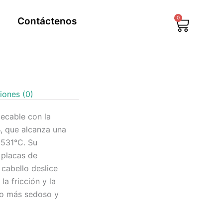
0
Contáctenos
Cart
iones (0)
ecable con la
, que alcanza una
531°C. Su
 placas de
 cabello deslice
a fricción y la
do más sedoso y