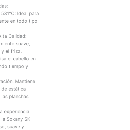
das:
531°C: Ideal para
iente en todo tipo
lta Calidad:
miento suave,
y el frizz.
isa el cabello en
ando tiempo y
ración: Mantiene
e de estática
 las planchas
a experiencia
n la Sokany SK-
iso, suave y