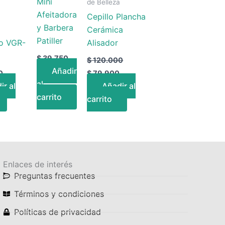
Mini
a
de Belleza
Afeitadora
Cepillo Plancha
y Barbera
Cerámica
Patiller
o VGR-
Alisador
$
39.750
$
120.000
Añadir
0
$
79.900
al
ir al
Añadir al
carrito
carrito
Enlaces de interés
Preguntas frecuentes
Términos y condiciones
Políticas de privacidad