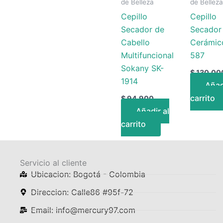
de Belleza
de Bellez
Cepillo
Cepillo
Secador de
Secador
Cabello
Cerámic
Multifuncional
587
Sokany SK-
$
130.00
1914
Añad
carrito
$
94.900
Añadir al
carrito
Servicio al cliente
Ubicacion: Bogotá - Colombia
Direccion: Calle86 #95f-72
Email: info@mercury97.com